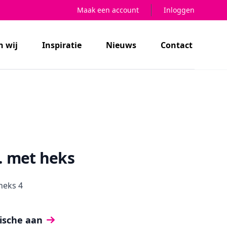
Maak een account
Inloggen
n wij
Inspiratie
Nieuws
Contact
. met heks
 heks 4
ische aan